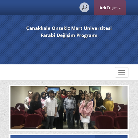
Hızlı Erişim
Çanakkale Onsekiz Mart Üniversitesi
Farabi Değişim Programı
Toggle
navigati
Previous
Next