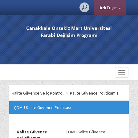
Hızlı Erişim
Çanakkale Onsekiz Mart Üniversitesi
Farabi Değişim Programı
Toggle
navigati
Kalite Güvence ve İç Kontrol
>
Kalite Güvence Politikamız
ÇOMÜ Kalite Güvence Politikası
Kalite Güvence
ÇOMÜ Kalite Güvence