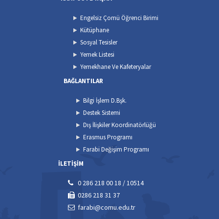
Engelsiz Çomü Öğrenci Birimi
Kütüphane
Sosyal Tesisler
Yemek Listesi
Yemekhane Ve Kafeteryalar
BAĞLANTILAR
Bilgi İşlem D.Bşk.
Destek Sistemi
Dış İlişkiler Koordinatörlüğü
Erasmus Programı
Farabi Değişim Programı
İLETİŞİM
0 286 218 00 18 / 10514
0286 218 31 37
farabi@comu.edu.tr